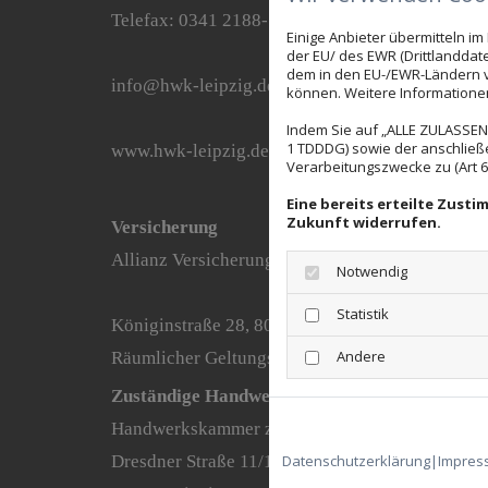
Telefax: 0341 2188- 4 99
Einige Anbieter übermitteln 
der EU/ des EWR (Drittlanddate
dem in den EU-/EWR-Ländern ve
info@hwk-leipzig.de
können. Weitere Informationen 
Indem Sie auf „ALLE ZULASSEN"
1 TDDDG) sowie der anschließ
www.hwk-leipzig.de
Verarbeitungszwecke zu (Art 6 A
Eine bereits erteilte Zust
Zukunft widerrufen.
Versicherung
Allianz Versicherungs-Aktiengesellschaft
Notwendig
Statistik
Königinstraße 28, 80802 München
Andere
Räumlicher Geltungsbereich der Versicherung: 
Zuständige Handwerkskammer:
Handwerkskammer zu Leipzig
Datenschutzerklärung
|
Impres
Dresdner Straße 11/13