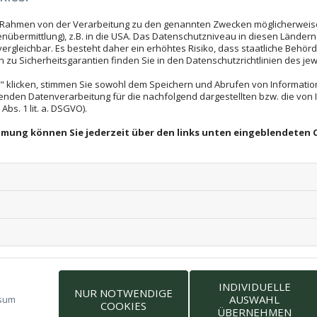
im Rahmen von der Verarbeitung zu den genannten Zwecken möglicherwei
nübermittlung), z.B. in die USA. Das Datenschutzniveau in diesen Ländern 
rgleichbar. Es besteht daher ein erhöhtes Risiko, dass staatliche Behör
zu Sicherheitsgarantien finden Sie in den Datenschutzrichtlinien des jew
 klicken, stimmen Sie sowohl dem Speichern und Abrufen von Information
enden Datenverarbeitung für die nachfolgend dargestellten bzw. die von
bs. 1 lit. a. DSGVO).
immung können Sie jederzeit über den links unten eingeblendeten 
Deutschland
INDIVIDUELLE
NUR NOTWENDIGE
AUSWAHL
sum
COOKIES
ÜBERNEHMEN