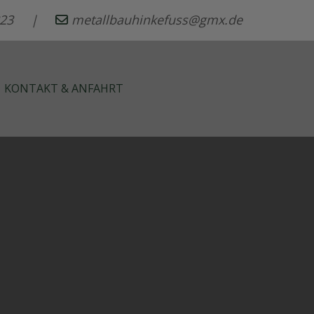
62323 |
metallbauhinkefuss@gmx.de
KONTAKT & ANFAHRT