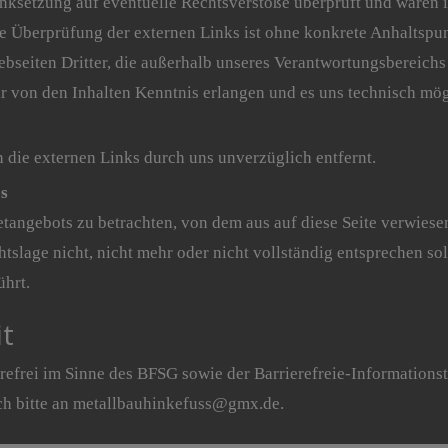
nksetzung auf eventuelle Rechtsverstöße überprüft und waren i
che Überprüfung der externen Links ist ohne konkrete Anhaltspu
ebseiten Dritter, die außerhalb unseres Verantwortungsbereichs
ir von den Inhalten Kenntnis erlangen und es uns technisch mö
die externen Links durch uns unverzüglich entfernt.
es
netangebots zu betrachten, von dem aus auf diese Seite verwiese
tslage nicht, nicht mehr oder nicht vollständig entsprechen so
ührt.
it
erefrei im Sinne des BFSG sowie der Barrierefreie-Information
ich bitte an metallbauhinkefuss@gmx.de.