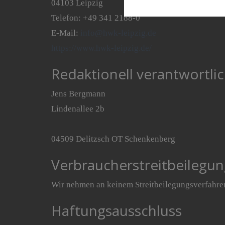
04103 Leipzig
Telefon: +49 341 2188-0
E-Mail:
info@hwk-leipzig.de
https://www.hwk-leipzig.de/
Redaktionell verantwortlic
Jens Bergmann
Lindenallee 2b
04509 Delitzsch OT Schenkenberg
Verbraucherstreitbeilegun
Wir nehmen an keinem Streitbeilegungsverfahren 
Haftungsausschluss