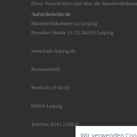
Diese Vorschriften sind über die Handwerkskam
Aufsichtsbehörde
Handwerkskammer zu Leipzig
Dresdner Straße 11/13, 04103 Leipzig
www.hwk-leipzig.de
Postanschrift:
Postfach 10 04 65
04004 Leipzig
Telefon: 0341 2188-0
Wir verwenden Cook