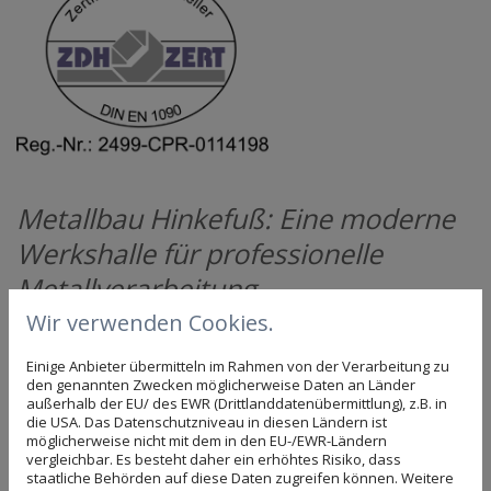
Metallbau Hinkefuß: Eine moderne
Werkshalle für professionelle
Metallverarbeitung
Wir verwenden Cookies.
Für alle möglichen Behandlungsverfahren stehen
uns in unseren Werkstätten leistungsfähige
Einige Anbieter übermitteln im Rahmen von der Verarbeitung zu
den genannten Zwecken möglicherweise Daten an Länder
Maschinen zur Verfügung. Unter anderem arbeiten
außerhalb der EU/ des EWR (Drittlanddatenübermittlung), z.B. in
wir auf Basis der
zertifizierten Schweißverfahren
die USA. Das Datenschutzniveau in diesen Ländern ist
möglicherweise nicht mit dem in den EU-/EWR-Ländern
nach E 287-1, 135, 141 und 111. Somit ist unser
vergleichbar. Es besteht daher ein erhöhtes Risiko, dass
kompetentes Team
dazu in der Lage, auch
staatliche Behörden auf diese Daten zugreifen können. Weitere