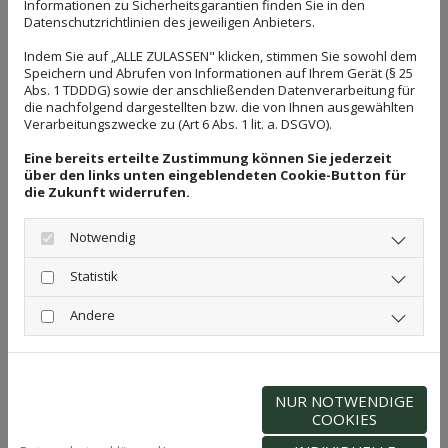
Informationen zu Sicherheitsgarantien finden Sie in den
komplexe
Arbeiten
termingerecht auf höchstem
Datenschutzrichtlinien des jeweiligen Anbieters.
Niveau
umzusetzen. Auf dieser Internetseite finden
Indem Sie auf „ALLE ZULASSEN" klicken, stimmen Sie sowohl dem
Sie einen kleinen Überblick über unser
Speichern und Abrufen von Informationen auf Ihrem Gerät (§ 25
Leistungsspektrum.
Abs. 1 TDDDG) sowie der anschließenden Datenverarbeitung für
die nachfolgend dargestellten bzw. die von Ihnen ausgewählten
Verarbeitungszwecke zu (Art 6 Abs. 1 lit. a. DSGVO).
Persönliche Beratung als Basis für
Eine bereits erteilte Zustimmung können Sie jederzeit
über den links unten eingeblendeten Cookie-Button für
perfekte Lösungen
die Zukunft widerrufen.
Teilen Sie uns einfach Ihre Wünsche mit! In einem
Notwendig
persönlichen Gespräch loten wir alle Möglichkeiten
Statistik
aus, um eine optimale Lösung zu entwickeln. Viele
Privatkunden, Architekten und Baufirmen vertrauen
Andere
auf unsere Fähigkeiten.
Kontaktieren Sie uns
- wir
freuen uns auf eine gute Zusammenarbeit.
NUR NOTWENDIGE
COOKIES
Zu klein, zu laut …